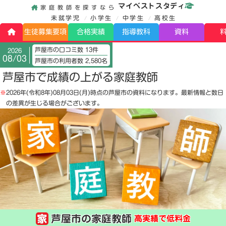
マイベストスタディ
家庭教師を探すなら
未就学児
小学生
中学生
高校生
生徒募集要項
合格実績
指導教科
資料
芦屋市の口コミ数 13件
2026
08/03
芦屋市の利用者数 2,580名
芦屋市で成績の上がる家庭教師
※
2026年(令和8年)08月03日(月)
時点の芦屋市の資料になります。最新情報と数日
の差異が生じる場合がございます。
芦屋市の家庭教師
高実績で低料金