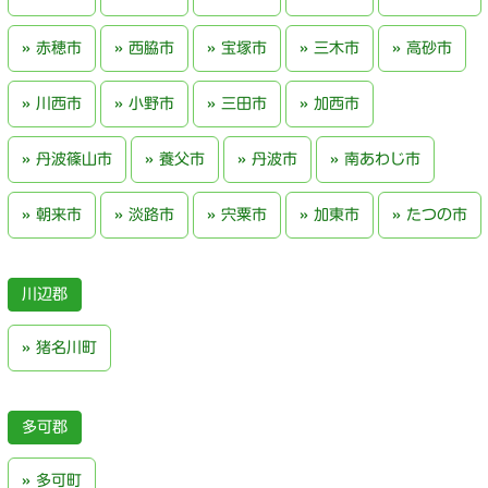
赤穂市
西脇市
宝塚市
三木市
高砂市
川西市
小野市
三田市
加西市
丹波篠山市
養父市
丹波市
南あわじ市
朝来市
淡路市
宍粟市
加東市
たつの市
川辺郡
猪名川町
多可郡
多可町