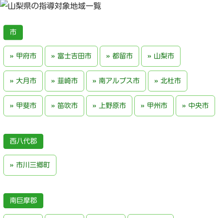
甲府市
富士吉田市
都留市
山梨市
大月市
韮崎市
南アルプス市
北杜市
甲斐市
笛吹市
上野原市
甲州市
中央市
西八代郡
市川三郷町
南巨摩郡