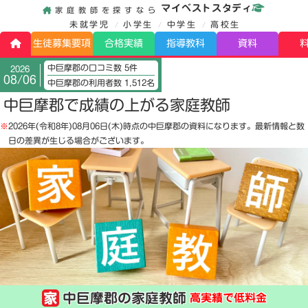
マイベストスタディ
家庭教師を探すなら
未就学児
小学生
中学生
高校生
生徒募集要項
合格実績
指導教科
資料
中巨摩郡の口コミ数 5件
2026
08/06
中巨摩郡の利用者数 1,512名
中巨摩郡で成績の上がる家庭教師
※
2026年(令和8年)08月06日(木)
時点の中巨摩郡の資料になります。最新情報と数
日の差異が生じる場合がございます。
中巨摩郡の家庭教師
高実績で低料金