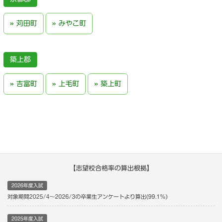
苅田町
みやこ町
築上郡
吉富町
上毛町
築上町
【志望校合格率の算出根拠】
2026年度入試
対象期間2025/4〜2026/3の卒業生アンケートより算出(99.1%)
2025年度入試