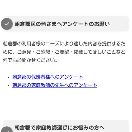
らに自信を深められるよう効率的に進め、ばらつきの
激しい苦手教科については、今の学年にこだわらず
「わかるところ」まで大胆に遡ります。一対一の指導
朝倉郡民の皆さまへアンケートのお願い
だからこそ、教科ごとの理解度に合わせて、ある教科
は予習、ある教科は数年前の復習といったように、完
朝倉郡の利用者様のニーズにより適した内容を提供するた
全オーダーメイドのカリキュラムで進めることが可能
めに、ご意見・ご感想・ご要望・掲載してほしいことなど
です。
何でもお聞かせください。
「何を・いつ・どうやるか」という具体的な学習の道
朝倉郡の保護者様へのアンケート
筋を私たちが提示することで、お子さんは迷うことな
朝倉郡の家庭教師の先生へのアンケート
く目の前の課題に集中できるようになります。無理な
詰め込みではなく、お子さんの特性に合わせた「的を
射た勉強法」を身につけることで、ばらつきを整え、
全体の底上げを誠実にサポートさせていただきます。
まずは、特につまずきを感じている教科の「わからな
朝倉郡で家庭教師選びにお悩みの方へ
くなった原因」を一緒に探すところから始めてみませ