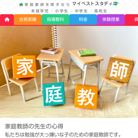
マイベストスタディ
家庭教師を探すなら
未就学児
小学生
中学生
高校生
合格実績
指導教科
料金
体験授業
家庭教師の先生の心得
私たちは勉強が大っ嫌いな子のための家庭教師です。