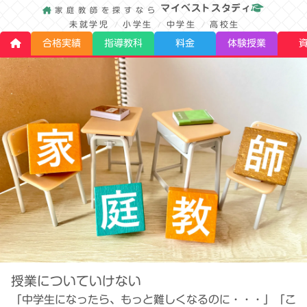
マイベストスタディ
家庭教師を探すなら
未就学児
小学生
中学生
高校生
合格実績
指導教科
料金
体験授業
授業についていけない
「中学生になったら、もっと難しくなるのに・・・」「こ