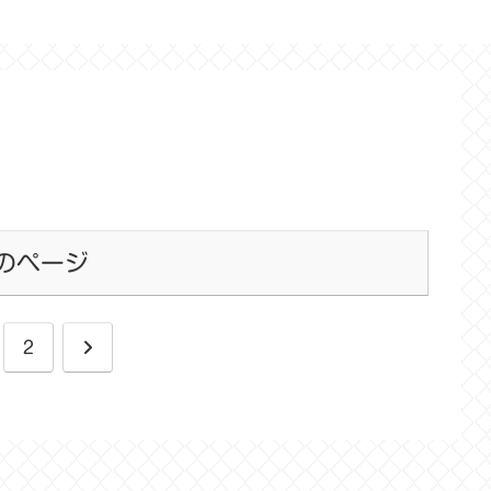
のページ
次
2
へ