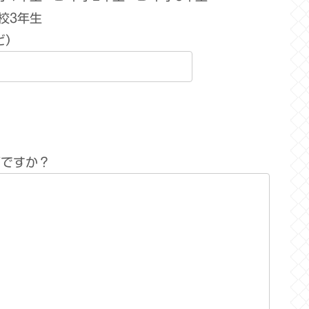
校3年生
ど）
何ですか？