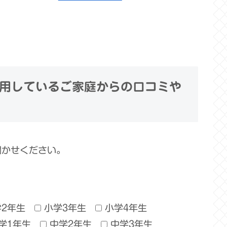
用しているご家庭からの口コミや
聞かせください。
学2年生
小学3年生
小学4年生
学1年生
中学2年生
中学3年生