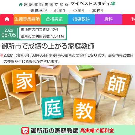
マイベストスタディ
家庭教師を探すなら
未就学児
小学生
中学生
高校生
生徒募集要項
合格実績
指導教科
資料
御所市の口コミ数 12件
2026
08/05
御所市の利用者数 1,541名
御所市で成績の上がる家庭教師
※
2026年(令和8年)08月05日(水)
時点の御所市の資料になります。最新情報と数日
の差異が生じる場合がございます。
御所市の家庭教師
高実績で低料金