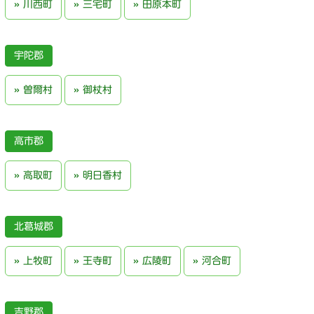
川西町
三宅町
田原本町
宇陀郡
曽爾村
御杖村
高市郡
高取町
明日香村
北葛城郡
上牧町
王寺町
広陵町
河合町
吉野郡