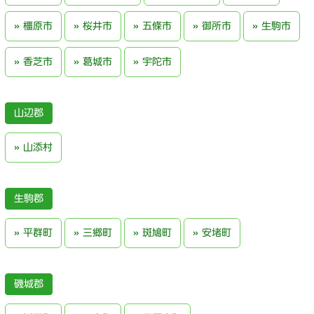
橿原市
桜井市
五條市
御所市
生駒市
香芝市
葛城市
宇陀市
山辺郡
山添村
生駒郡
平群町
三郷町
斑鳩町
安堵町
磯城郡