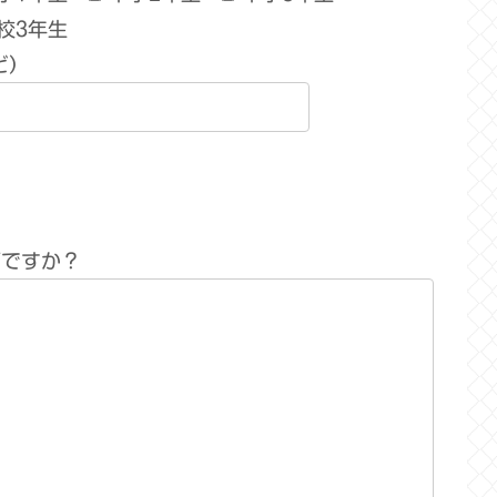
校3年生
ど）
何ですか？