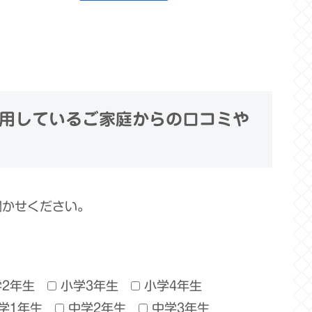
用しているご家庭からの口コミや
聞かせください。
学2年生
小学3年生
小学4年生
学1年生
中学2年生
中学3年生