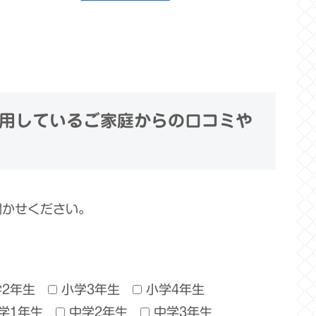
用しているご家庭からの口コミや
聞かせください。
学2年生
小学3年生
小学4年生
学1年生
中学2年生
中学3年生