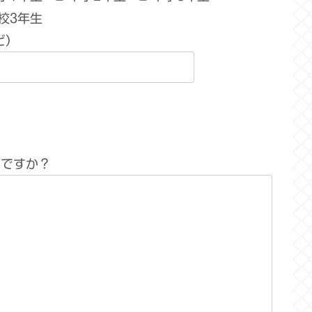
校3年生
ど）
何ですか？