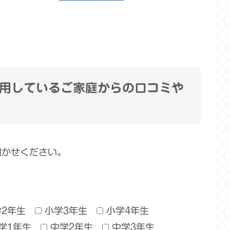
用しているご家庭からの口コミや
聞かせください。
学2年生
小学3年生
小学4年生
学1年生
中学2年生
中学3年生