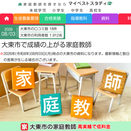
マイベストスタディ
家庭教師を探すなら
未就学児
小学生
中学生
高校生
生徒募集要項
合格実績
指導教科
資料
大東市の口コミ数 18件
2026
08/03
大東市の利用者数 1,912名
大東市で成績の上がる家庭教師
※
2026年(令和8年)08月03日(月)
時点の大東市の資料になります。最新情報と数日
の差異が生じる場合がございます。
大東市の家庭教師
高実績で低料金