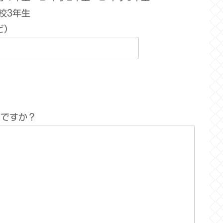
校3年生
ど）
何ですか？