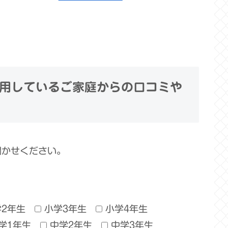
用しているご家庭からの口コミや
聞かせください。
学2年生
小学3年生
小学4年生
学1年生
中学2年生
中学3年生