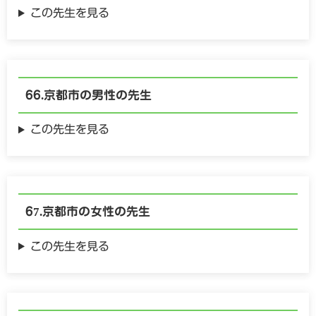
この先生を見る
京都市の
男性の
先生
この先生を見る
京都市の
女性の
先生
この先生を見る