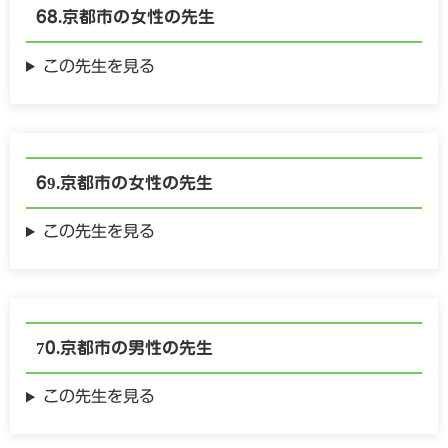
京都市の
女性の
先生
この先生を見る
京都市の
女性の
先生
この先生を見る
京都市の
男性の
先生
この先生を見る