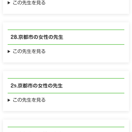
この先生を見る
京都市の
女性の
先生
この先生を見る
京都市の
女性の
先生
この先生を見る