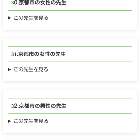
京都市の
女性の
先生
この先生を見る
京都市の
女性の
先生
この先生を見る
京都市の
男性の
先生
この先生を見る