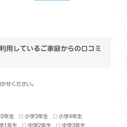
利用しているご家庭からの口コミ
聞かせください。
学2年生
小学3年生
小学4年生
学1年生
中学2年生
中学3年生