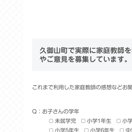
久御山町で実際に家庭教師を
やご意見を募集しています。
これまで利用した家庭教師の感想などお
Q：お子さんの学年
未就学児
小学1年生
小
小学5年生
小学6年生
中