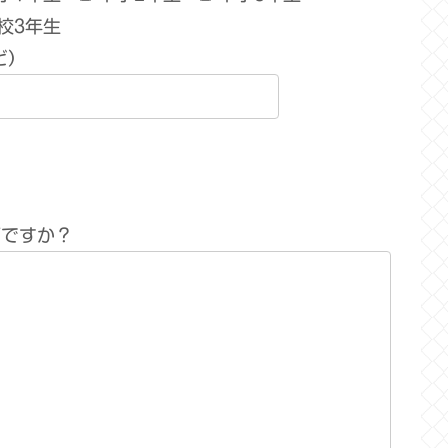
校3年生
ど）
何ですか？