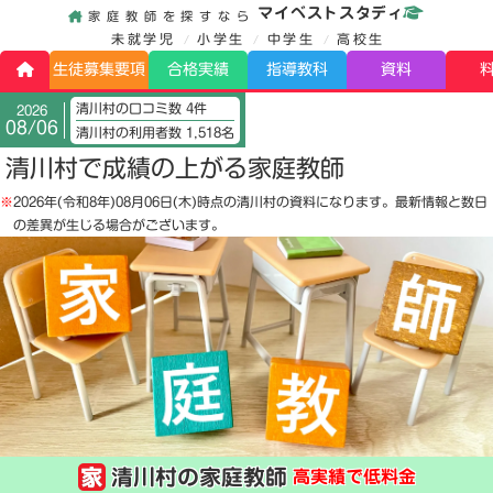
マイベストスタディ
家庭教師を探すなら
未就学児
小学生
中学生
高校生
生徒募集要項
合格実績
指導教科
資料
清川村の口コミ数 4件
2026
08/06
清川村の利用者数 1,518名
清川村で成績の上がる家庭教師
※
2026年(令和8年)08月06日(木)
時点の清川村の資料になります。最新情報と数日
の差異が生じる場合がございます。
清川村の家庭教師
高実績で低料金