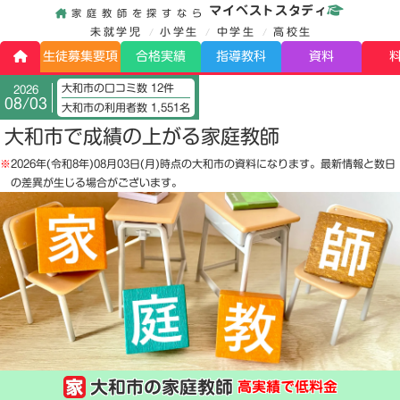
マイベストスタディ
家庭教師を探すなら
未就学児
小学生
中学生
高校生
生徒募集要項
合格実績
指導教科
資料
大和市の口コミ数 12件
2026
08/03
大和市の利用者数 1,551名
大和市で成績の上がる家庭教師
※
2026年(令和8年)08月03日(月)
時点の大和市の資料になります。最新情報と数日
の差異が生じる場合がございます。
大和市の家庭教師
高実績で低料金