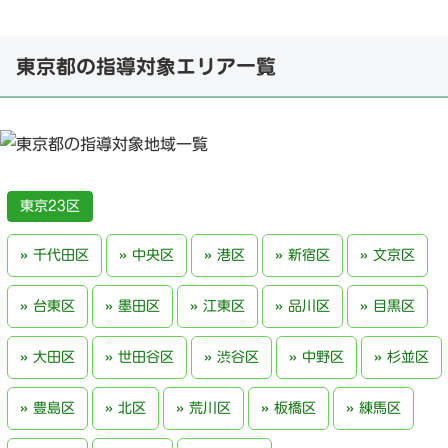
東京都の指導対象エリア一覧
東京23区
千代田区
中央区
港区
新宿区
文京区
台東区
墨田区
江東区
品川区
目黒区
大田区
世田谷区
渋谷区
中野区
杉並区
豊島区
北区
荒川区
板橋区
練馬区