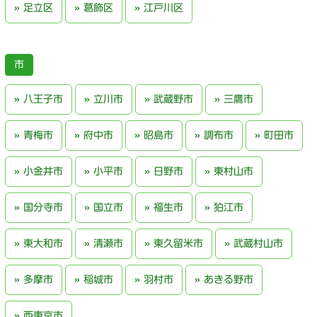
足立区
葛飾区
江戸川区
八王子市
立川市
武蔵野市
三鷹市
青梅市
府中市
昭島市
調布市
町田市
小金井市
小平市
日野市
東村山市
国分寺市
国立市
福生市
狛江市
東大和市
清瀬市
東久留米市
武蔵村山市
多摩市
稲城市
羽村市
あきる野市
西東京市