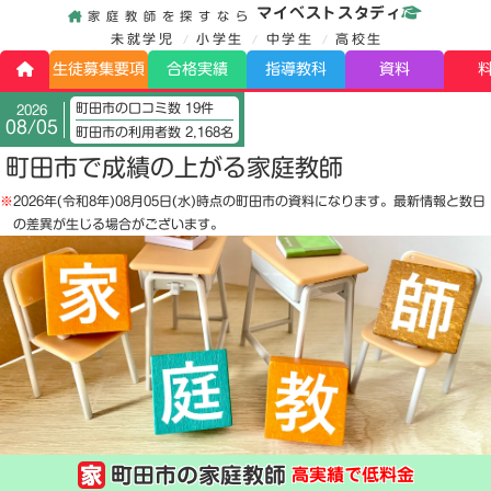
マイベストスタディ
家庭教師を探すなら
未就学児
小学生
中学生
高校生
生徒募集要項
合格実績
指導教科
資料
町田市の口コミ数 19件
2026
08/05
町田市の利用者数 2,168名
町田市で成績の上がる家庭教師
※
2026年(令和8年)08月05日(水)
時点の町田市の資料になります。最新情報と数日
の差異が生じる場合がございます。
町田市の家庭教師
高実績で低料金