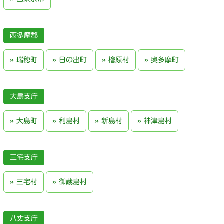
西多摩郡
瑞穂町
日の出町
檜原村
奥多摩町
大島支庁
大島町
利島村
新島村
神津島村
三宅支庁
三宅村
御蔵島村
八丈支庁