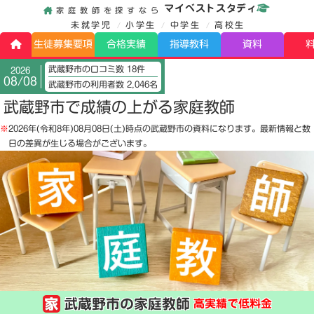
マイベストスタディ
家庭教師を探すなら
未就学児
小学生
中学生
高校生
生徒募集要項
合格実績
指導教科
資料
武蔵野市の口コミ数 18件
2026
08/08
武蔵野市の利用者数 2,046名
武蔵野市で成績の上がる家庭教師
※
2026年(令和8年)08月08日(土)
時点の武蔵野市の資料になります。最新情報と数
日の差異が生じる場合がございます。
武蔵野市の家庭教師
高実績で低料金