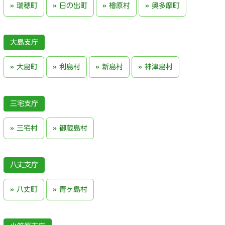
瑞穂町
日の出町
檜原村
奥多摩町
大島支庁
大島町
利島村
新島村
神津島村
三宅支庁
三宅村
御蔵島村
八丈支庁
八丈町
青ヶ島村