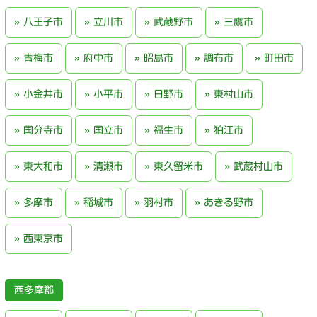
八王子市
立川市
武蔵野市
三鷹市
青梅市
府中市
昭島市
調布市
町田市
小金井市
小平市
日野市
東村山市
国分寺市
国立市
福生市
狛江市
東大和市
清瀬市
東久留米市
武蔵村山市
多摩市
稲城市
羽村市
あきる野市
西東京市
西多摩郡