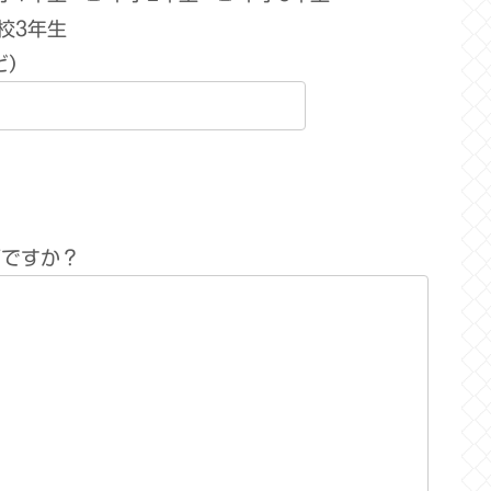
校3年生
ど）
何ですか？