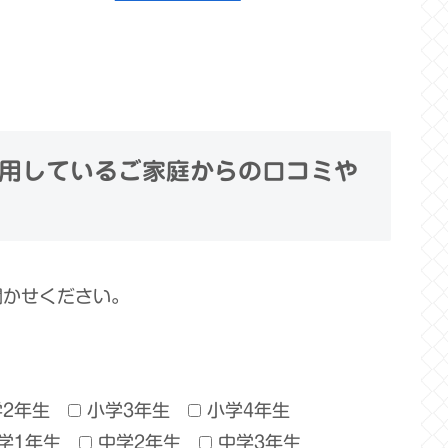
用しているご家庭からの口コミや
聞かせください。
学2年生
小学3年生
小学4年生
学1年生
中学2年生
中学3年生