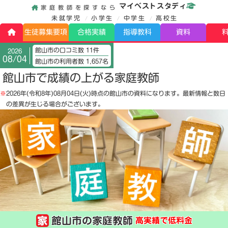
マイベストスタディ
家庭教師を探すなら
未就学児
小学生
中学生
高校生
生徒募集要項
合格実績
指導教科
資料
館山市の口コミ数 11件
2026
08/04
館山市の利用者数 1,657名
館山市で成績の上がる家庭教師
※
2026年(令和8年)08月04日(火)
時点の館山市の資料になります。最新情報と数日
の差異が生じる場合がございます。
館山市の家庭教師
高実績で低料金