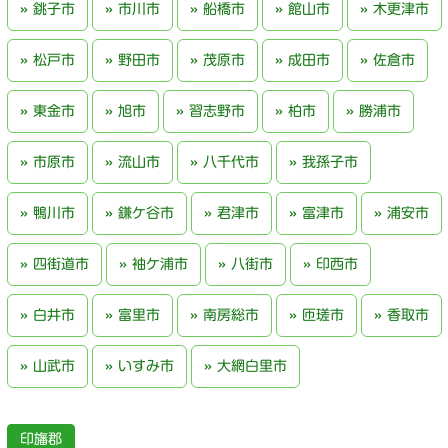
銚子市
市川市
船橋市
館山市
木更津市
松戸市
野田市
茂原市
成田市
佐倉市
東金市
旭市
習志野市
柏市
勝浦市
市原市
流山市
八千代市
我孫子市
鴨川市
鎌ケ谷市
君津市
富津市
浦安市
四街道市
袖ケ浦市
八街市
印西市
白井市
富里市
南房総市
匝瑳市
香取市
山武市
いすみ市
大網白里市
印旛郡