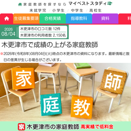
マイベストスタディ
家庭教師を探すなら
未就学児
小学生
中学生
高校生
生徒募集要項
合格実績
指導教科
資料
木更津市の口コミ数 12件
2026
08/04
木更津市の利用者数 2,150名
木更津市で成績の上がる家庭教師
※
2026年(令和8年)08月04日(火)
時点の木更津市の資料になります。最新情報と数
日の差異が生じる場合がございます。
木更津市の家庭教師
高実績で低料金