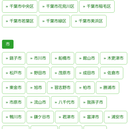
千葉市中央区
千葉市花見川区
千葉市稲毛区
千葉市若葉区
千葉市緑区
千葉市美浜区
銚子市
市川市
船橋市
館山市
木更津市
松戸市
野田市
茂原市
成田市
佐倉市
東金市
旭市
習志野市
柏市
勝浦市
市原市
流山市
八千代市
我孫子市
鴨川市
鎌ケ谷市
君津市
富津市
浦安市