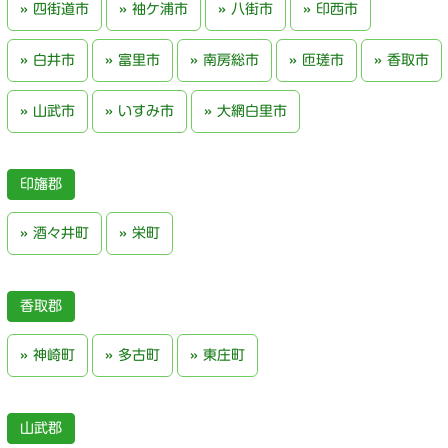
四街道市
袖ケ浦市
八街市
印西市
白井市
富里市
南房総市
匝瑳市
香取市
山武市
いすみ市
大網白里市
印旛郡
酒々井町
栄町
香取郡
神崎町
多古町
東庄町
山武郡