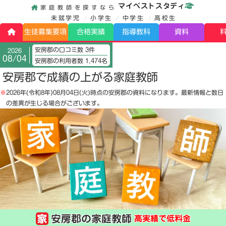
マイベストスタディ
家庭教師を探すなら
未就学児
小学生
中学生
高校生
生徒募集要項
合格実績
指導教科
資料
安房郡の口コミ数 3件
2026
08/04
安房郡の利用者数 1,474名
安房郡で成績の上がる家庭教師
※
2026年(令和8年)08月04日(火)
時点の安房郡の資料になります。最新情報と数日
の差異が生じる場合がございます。
安房郡の家庭教師
高実績で低料金