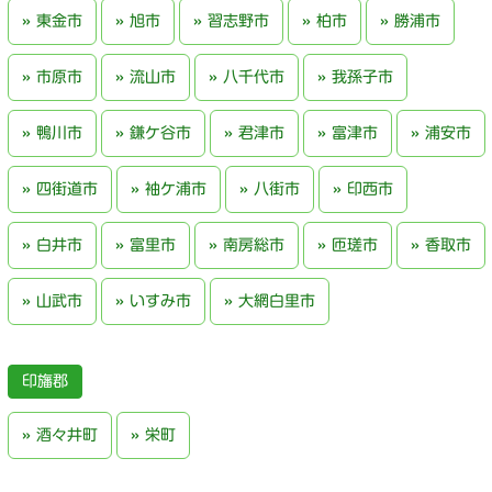
東金市
旭市
習志野市
柏市
勝浦市
市原市
流山市
八千代市
我孫子市
鴨川市
鎌ケ谷市
君津市
富津市
浦安市
四街道市
袖ケ浦市
八街市
印西市
白井市
富里市
南房総市
匝瑳市
香取市
山武市
いすみ市
大網白里市
印旛郡
酒々井町
栄町