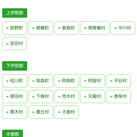
上伊那郡
辰野町
箕輪町
飯島町
南箕輪村
中川村
宮田村
下伊那郡
松川町
高森町
阿南町
阿智村
平谷村
根羽村
下條村
売木村
天龍村
泰阜村
喬木村
豊丘村
大鹿村
木曽郡