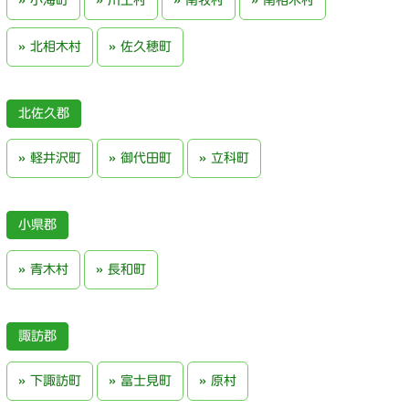
小海町
川上村
南牧村
南相木村
北相木村
佐久穂町
北佐久郡
軽井沢町
御代田町
立科町
小県郡
青木村
長和町
諏訪郡
下諏訪町
富士見町
原村