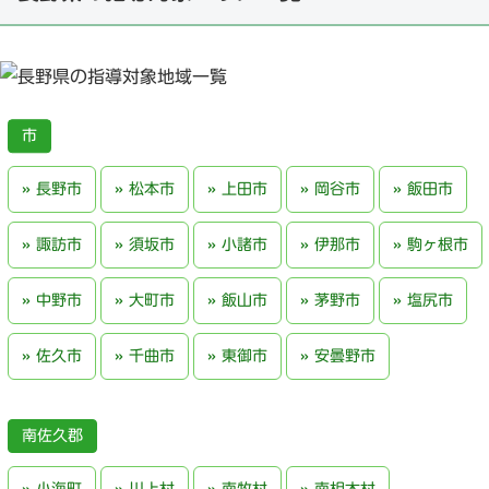
長野市
松本市
上田市
岡谷市
飯田市
諏訪市
須坂市
小諸市
伊那市
駒ヶ根市
中野市
大町市
飯山市
茅野市
塩尻市
佐久市
千曲市
東御市
安曇野市
南佐久郡