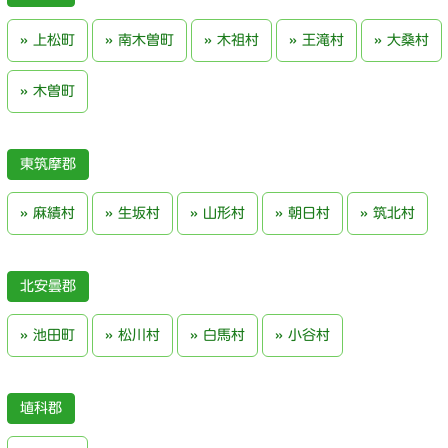
上松町
南木曽町
木祖村
王滝村
大桑村
木曽町
東筑摩郡
麻績村
生坂村
山形村
朝日村
筑北村
北安曇郡
池田町
松川村
白馬村
小谷村
埴科郡