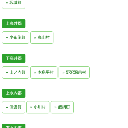
坂城町
上高井郡
小布施町
高山村
下高井郡
山ノ内町
木島平村
野沢温泉村
上水内郡
信濃町
小川村
飯綱町