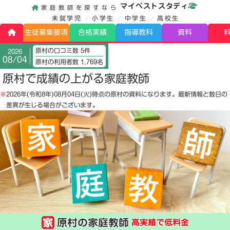
マイベストスタディ
家庭教師を探すなら
未就学児
小学生
中学生
高校生
生徒募集要項
合格実績
指導教科
資料
原村の口コミ数 5件
2026
08/04
原村の利用者数 1,769名
原村で成績の上がる家庭教師
※
2026年(令和8年)08月04日(火)
時点の原村の資料になります。最新情報と数日の
差異が生じる場合がございます。
原村の家庭教師
高実績で低料金