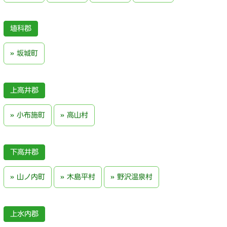
埴科郡
坂城町
上高井郡
小布施町
高山村
下高井郡
山ノ内町
木島平村
野沢温泉村
上水内郡