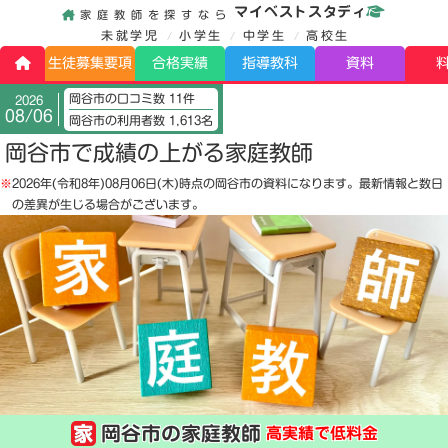
マイベストスタディ
家庭教師を探すなら
未就学児
小学生
中学生
高校生
生徒募集要項
合格実績
指導教科
資料
岡谷市の口コミ数 11件
2026
08/06
岡谷市の利用者数 1,613名
岡谷市で成績の上がる家庭教師
※
2026年(令和8年)08月06日(木)
時点の岡谷市の資料になります。最新情報と数日
の差異が生じる場合がございます。
岡谷市の家庭教師
高実績で低料金