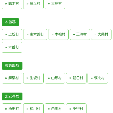
喬木村
豊丘村
大鹿村
木曽郡
上松町
南木曽町
木祖村
王滝村
大桑村
木曽町
東筑摩郡
麻績村
生坂村
山形村
朝日村
筑北村
北安曇郡
池田町
松川村
白馬村
小谷村