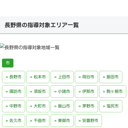
長野県の指導対象エリア一覧
長野市
松本市
上田市
岡谷市
飯田市
諏訪市
須坂市
小諸市
伊那市
駒ヶ根市
中野市
大町市
飯山市
茅野市
塩尻市
佐久市
千曲市
東御市
安曇野市