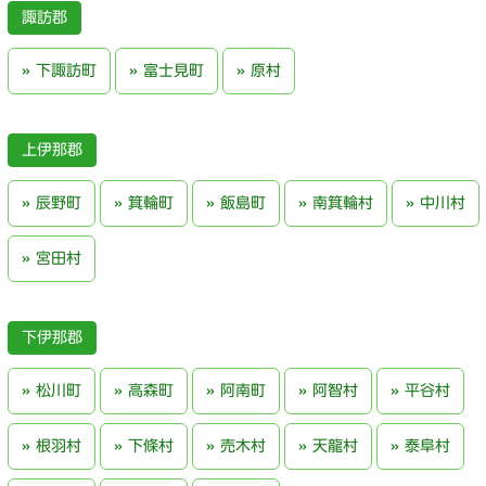
諏訪郡
下諏訪町
富士見町
原村
上伊那郡
辰野町
箕輪町
飯島町
南箕輪村
中川村
宮田村
下伊那郡
松川町
高森町
阿南町
阿智村
平谷村
根羽村
下條村
売木村
天龍村
泰阜村