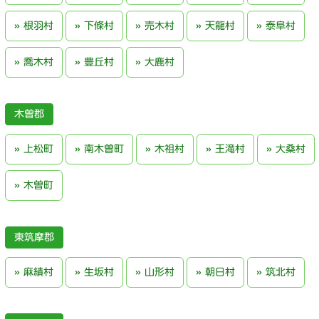
根羽村
下條村
売木村
天龍村
泰阜村
喬木村
豊丘村
大鹿村
木曽郡
上松町
南木曽町
木祖村
王滝村
大桑村
木曽町
東筑摩郡
麻績村
生坂村
山形村
朝日村
筑北村