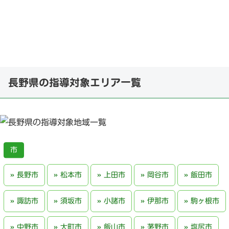
長野県の指導対象エリア一覧
長野市
松本市
上田市
岡谷市
飯田市
諏訪市
須坂市
小諸市
伊那市
駒ヶ根市
中野市
大町市
飯山市
茅野市
塩尻市