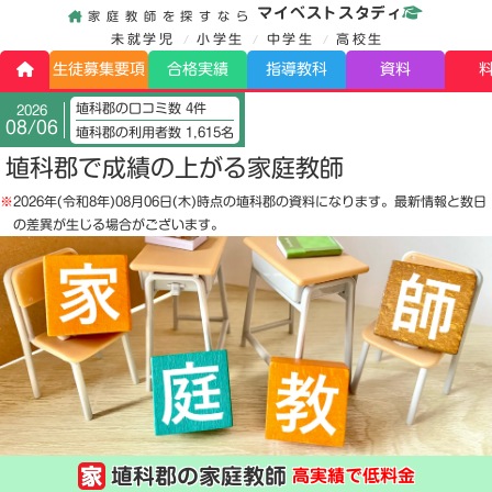
マイベストスタディ
家庭教師を探すなら
未就学児
小学生
中学生
高校生
生徒募集要項
合格実績
指導教科
資料
埴科郡の口コミ数 4件
2026
08/06
埴科郡の利用者数 1,615名
埴科郡で成績の上がる家庭教師
※
2026年(令和8年)08月06日(木)
時点の埴科郡の資料になります。最新情報と数日
の差異が生じる場合がございます。
埴科郡の家庭教師
高実績で低料金