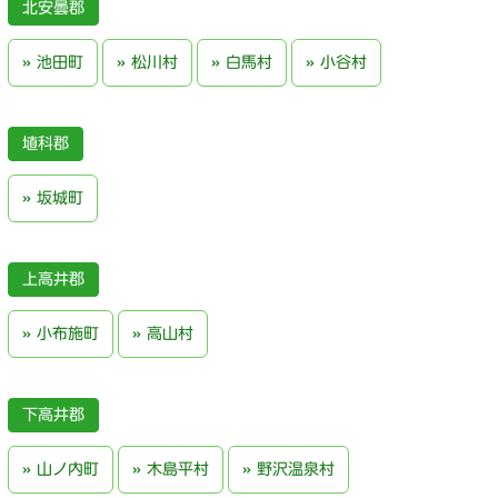
北安曇郡
池田町
松川村
白馬村
小谷村
埴科郡
坂城町
上高井郡
小布施町
高山村
下高井郡
山ノ内町
木島平村
野沢温泉村