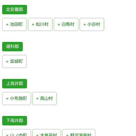
北安曇郡
池田町
松川村
白馬村
小谷村
埴科郡
坂城町
上高井郡
小布施町
高山村
下高井郡
山ノ内町
木島平村
野沢温泉村