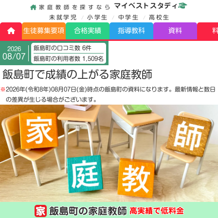
マイベストスタディ
家庭教師を探すなら
未就学児
小学生
中学生
高校生
生徒募集要項
合格実績
指導教科
資料
飯島町の口コミ数 6件
2026
08/07
飯島町の利用者数 1,509名
飯島町で成績の上がる家庭教師
※
2026年(令和8年)08月07日(金)
時点の飯島町の資料になります。最新情報と数日
の差異が生じる場合がございます。
飯島町の家庭教師
高実績で低料金