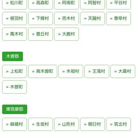
松川町
高森町
阿南町
阿智村
平谷村
根羽村
下條村
売木村
天龍村
泰阜村
喬木村
豊丘村
大鹿村
木曽郡
上松町
南木曽町
木祖村
王滝村
大桑村
木曽町
東筑摩郡
麻績村
生坂村
山形村
朝日村
筑北村