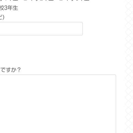
校3年生
ど）
何ですか？