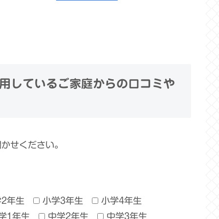
用しているご家庭からの口コミや
聞かせください。
学2年生
小学3年生
小学4年生
学1年生
中学2年生
中学3年生