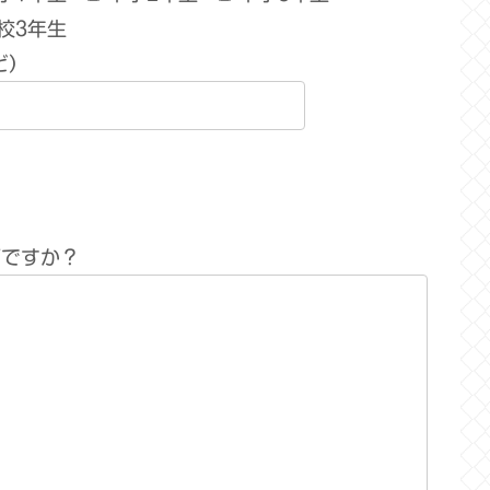
校3年生
ど）
何ですか？