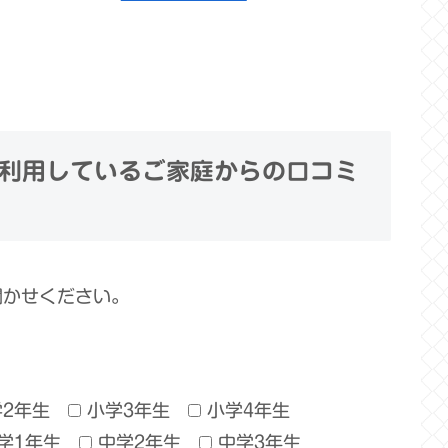
利用しているご家庭からの口コミ
聞かせください。
学2年生
小学3年生
小学4年生
学1年生
中学2年生
中学3年生