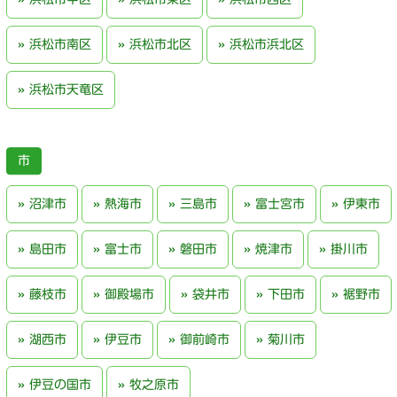
浜松市南区
浜松市北区
浜松市浜北区
浜松市天竜区
沼津市
熱海市
三島市
富士宮市
伊東市
島田市
富士市
磐田市
焼津市
掛川市
藤枝市
御殿場市
袋井市
下田市
裾野市
湖西市
伊豆市
御前崎市
菊川市
伊豆の国市
牧之原市