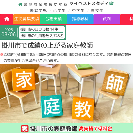
マイベストスタディ
家庭教師を探すなら
未就学児
小学生
中学生
高校生
生徒募集要項
合格実績
指導教科
資料
掛川市の口コミ数 14件
2026
08/06
掛川市の利用者数 3,748名
掛川市で成績の上がる家庭教師
※
2026年(令和8年)08月06日(木)
時点の掛川市の資料になります。最新情報と数日
の差異が生じる場合がございます。
掛川市の家庭教師
高実績で低料金