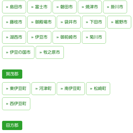
島田市
富士市
磐田市
焼津市
掛川市
藤枝市
御殿場市
袋井市
下田市
裾野市
湖西市
伊豆市
御前崎市
菊川市
伊豆の国市
牧之原市
賀茂郡
東伊豆町
河津町
南伊豆町
松崎町
西伊豆町
田方郡