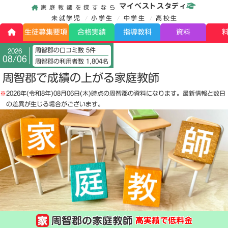
マイベストスタディ
家庭教師を探すなら
未就学児
小学生
中学生
高校生
生徒募集要項
合格実績
指導教科
資料
周智郡の口コミ数 5件
2026
08/06
周智郡の利用者数 1,804名
周智郡で成績の上がる家庭教師
※
2026年(令和8年)08月06日(木)
時点の周智郡の資料になります。最新情報と数日
の差異が生じる場合がございます。
周智郡の家庭教師
高実績で低料金