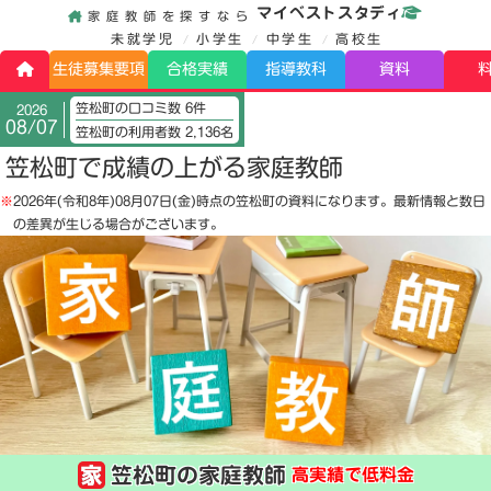
マイベストスタディ
家庭教師を探すなら
未就学児
小学生
中学生
高校生
生徒募集要項
合格実績
指導教科
資料
笠松町の口コミ数 6件
2026
08/07
笠松町の利用者数 2,136名
笠松町で成績の上がる家庭教師
※
2026年(令和8年)08月07日(金)
時点の笠松町の資料になります。最新情報と数日
の差異が生じる場合がございます。
笠松町の家庭教師
高実績で低料金