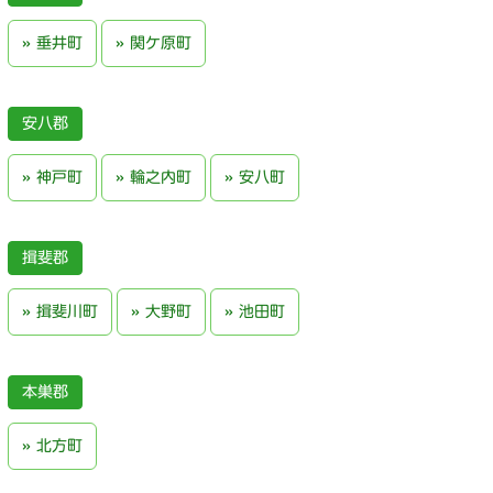
垂井町
関ケ原町
安八郡
神戸町
輪之内町
安八町
揖斐郡
揖斐川町
大野町
池田町
本巣郡
北方町