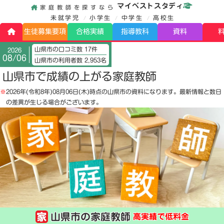
マイベストスタディ
家庭教師を探すなら
未就学児
小学生
中学生
高校生
生徒募集要項
合格実績
指導教科
資料
山県市の口コミ数 17件
2026
08/06
山県市の利用者数 2,953名
山県市で成績の上がる家庭教師
※
2026年(令和8年)08月06日(木)
時点の山県市の資料になります。最新情報と数日
の差異が生じる場合がございます。
山県市の家庭教師
高実績で低料金