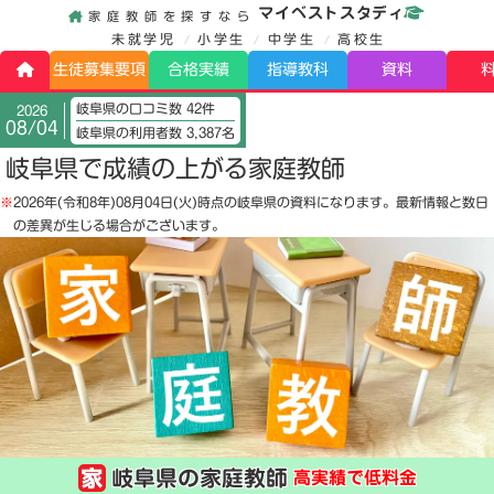
マイベストスタディ
家庭教師を探すなら
未就学児
小学生
中学生
高校生
生徒募集要項
合格実績
指導教科
資料
岐阜県の口コミ数 42件
2026
08/04
岐阜県の利用者数 3,387名
岐阜県で成績の上がる家庭教師
※
2026年(令和8年)08月04日(火)
時点の岐阜県の資料になります。最新情報と数日
の差異が生じる場合がございます。
岐阜県の家庭教師
高実績で低料金