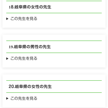
岐阜県の
女性の
先生
この先生を見る
岐阜県の
男性の
先生
この先生を見る
岐阜県の
女性の
先生
この先生を見る