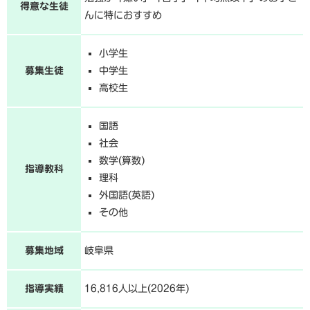
得意な生徒
んに特におすすめ
小学生
募集生徒
中学生
高校生
国語
社会
数学(算数)
指導教科
理科
外国語(英語)
その他
募集地域
岐阜県
指導実績
16,816人以上(2026年)