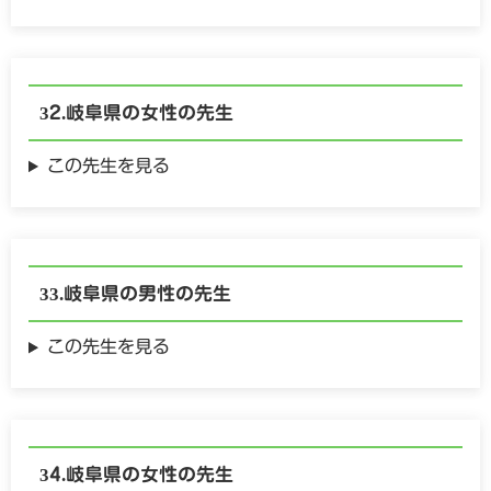
岐阜県の
女性の
先生
この先生を見る
岐阜県の
男性の
先生
この先生を見る
岐阜県の
女性の
先生