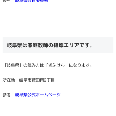
参考：
岐阜県教育委員会
岐阜県は家庭教師の指導エリアです。
「岐阜県」の読み方は「ぎふけん」になります。
所在地：岐阜市薮田南2丁目
参考：
岐阜県公式ホームページ