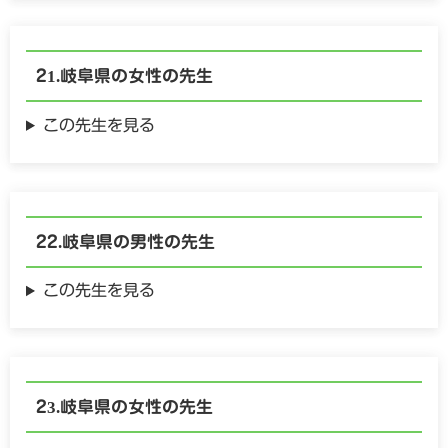
岐阜県の
女性の
先生
この先生を見る
岐阜県の
男性の
先生
この先生を見る
岐阜県の
女性の
先生