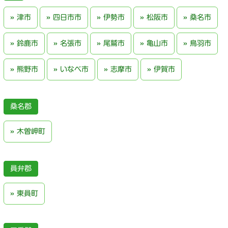
津市
四日市市
伊勢市
松阪市
桑名市
鈴鹿市
名張市
尾鷲市
亀山市
鳥羽市
熊野市
いなべ市
志摩市
伊賀市
桑名郡
木曽岬町
員弁郡
東員町