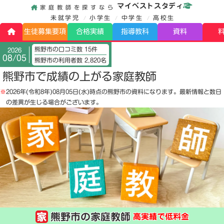
マイベストスタディ
家庭教師を探すなら
未就学児
小学生
中学生
高校生
生徒募集要項
合格実績
指導教科
資料
熊野市の口コミ数 15件
2026
08/05
熊野市の利用者数 2,820名
熊野市で成績の上がる家庭教師
※
2026年(令和8年)08月05日(水)
時点の熊野市の資料になります。最新情報と数日
の差異が生じる場合がございます。
熊野市の家庭教師
高実績で低料金