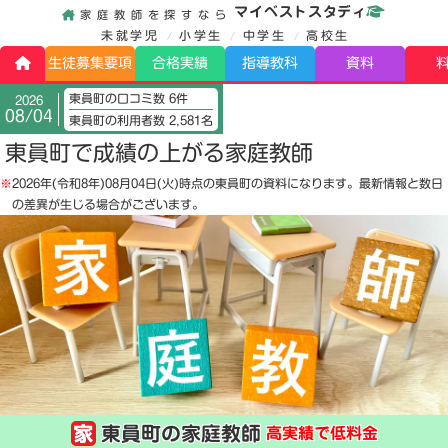
マイベストスタディ
家庭教師を探すなら
未就学児
小学生
中学生
高校生
生徒募集要項
合格実績
指導教科
資料
東員町の口コミ数 6件
2026
08/04
東員町の利用者数 2,581名
東員町で成績の上がる家庭教師
※
2026年(令和8年)08月04日(火)
時点の東員町の資料になります。最新情報と数日
の差異が生じる場合がございます。
東員町の家庭教師
高実績で低料金