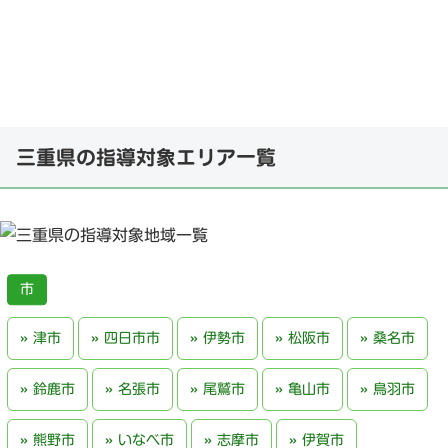
三重県の指導対象エリア一覧
津市
四日市市
伊勢市
松阪市
桑名市
鈴鹿市
名張市
尾鷲市
亀山市
鳥羽市
熊野市
いなべ市
志摩市
伊賀市