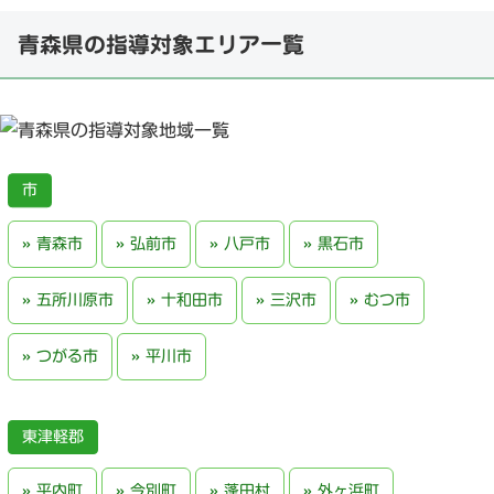
青森県の指導対象エリア一覧
青森市
弘前市
八戸市
黒石市
五所川原市
十和田市
三沢市
むつ市
つがる市
平川市
東津軽郡
平内町
今別町
蓬田村
外ヶ浜町