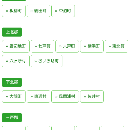
板柳町
鶴田町
中泊町
上北郡
野辺地町
七戸町
六戸町
横浜町
東北町
六ヶ所村
おいらせ町
下北郡
大間町
東通村
風間浦村
佐井村
三戸郡