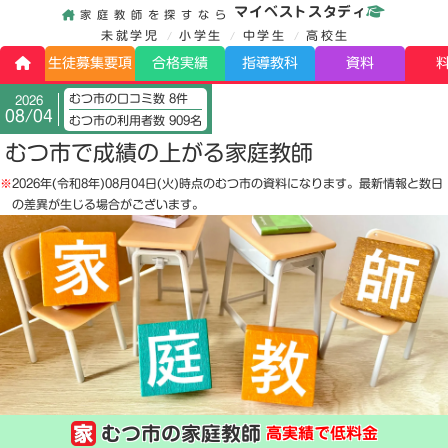
マイベストスタディ
家庭教師を探すなら
未就学児
小学生
中学生
高校生
生徒募集要項
合格実績
指導教科
資料
むつ市の口コミ数 8件
2026
08/04
むつ市の利用者数 909名
むつ市で成績の上がる家庭教師
※
2026年(令和8年)08月04日(火)
時点のむつ市の資料になります。最新情報と数日
の差異が生じる場合がございます。
むつ市の家庭教師
高実績で低料金