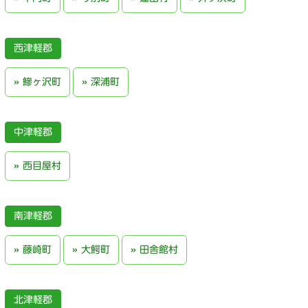
西津軽郡
鰺ヶ沢町
深浦町
中津軽郡
西目屋村
南津軽郡
藤崎町
大鰐町
田舎館村
北津軽郡