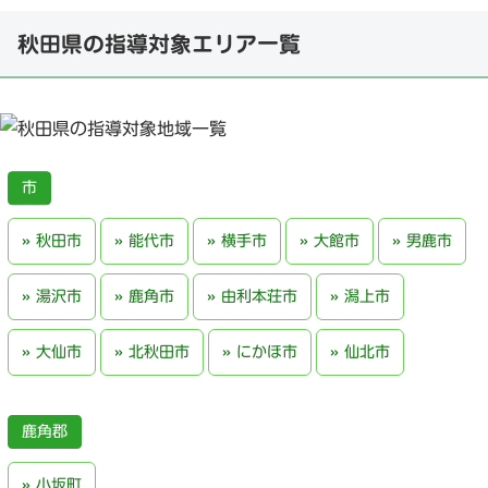
秋田県の指導対象エリア一覧
秋田市
能代市
横手市
大館市
男鹿市
湯沢市
鹿角市
由利本荘市
潟上市
大仙市
北秋田市
にかほ市
仙北市
鹿角郡
小坂町