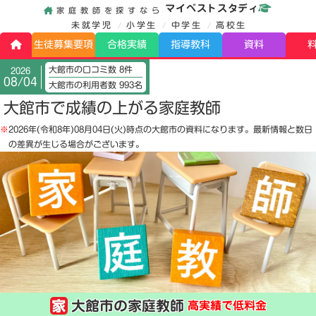
マイベストスタディ
家庭教師を探すなら
未就学児
小学生
中学生
高校生
生徒募集要項
合格実績
指導教科
資料
大館市の口コミ数 8件
2026
08/04
大館市の利用者数 993名
大館市で成績の上がる家庭教師
※
2026年(令和8年)08月04日(火)
時点の大館市の資料になります。最新情報と数日
の差異が生じる場合がございます。
大館市の家庭教師
高実績で低料金