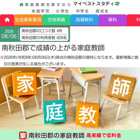
マイベストスタディ
家庭教師を探すなら
未就学児
小学生
中学生
高校生
生徒募集要項
合格実績
指導教科
資料
南秋田郡の口コミ数 4件
2026
08/06
南秋田郡の利用者数 829名
南秋田郡で成績の上がる家庭教師
※
2026年(令和8年)08月06日(木)
時点の南秋田郡の資料になります。最新情報と数
日の差異が生じる場合がございます。
南秋田郡の家庭教師
高実績で低料金