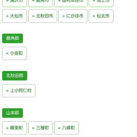
湯沢市
鹿角市
由利本荘市
潟上市
大仙市
北秋田市
にかほ市
仙北市
鹿角郡
小坂町
北秋田郡
上小阿仁村
山本郡
藤里町
三種町
八峰町