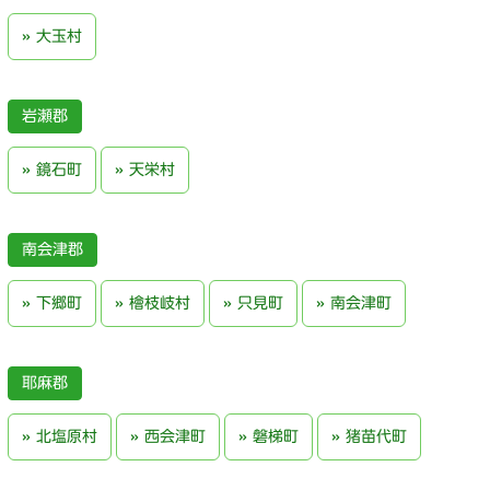
大玉村
岩瀬郡
鏡石町
天栄村
南会津郡
下郷町
檜枝岐村
只見町
南会津町
耶麻郡
北塩原村
西会津町
磐梯町
猪苗代町