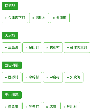
河沼郡
会津坂下町
湯川村
柳津町
大沼郡
三島町
金山町
昭和村
会津美里町
西白河郡
西郷村
泉崎村
中島村
矢吹町
東白川郡
棚倉町
矢祭町
塙町
鮫川村