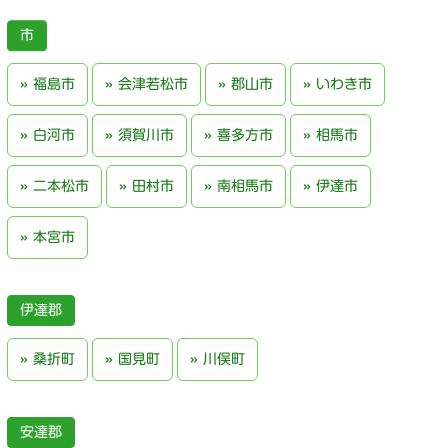
福島市
会津若松市
郡山市
いわき市
白河市
須賀川市
喜多方市
相馬市
二本松市
田村市
南相馬市
伊達市
本宮市
伊達郡
桑折町
国見町
川俣町
安達郡