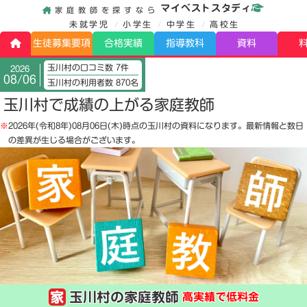
マイベストスタディ
家庭教師を探すなら
未就学児
小学生
中学生
高校生
生徒募集要項
合格実績
指導教科
資料
玉川村の口コミ数 7件
2026
08/06
玉川村の利用者数 870名
玉川村で成績の上がる家庭教師
※
2026年(令和8年)08月06日(木)
時点の玉川村の資料になります。最新情報と数日
の差異が生じる場合がございます。
玉川村の家庭教師
高実績で低料金