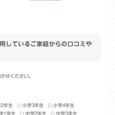
用しているご家庭からの口コミや
聞かせください。
学2年生
小学3年生
小学4年生
学1年生
中学2年生
中学3年生