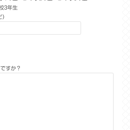
校3年生
ど）
何ですか？