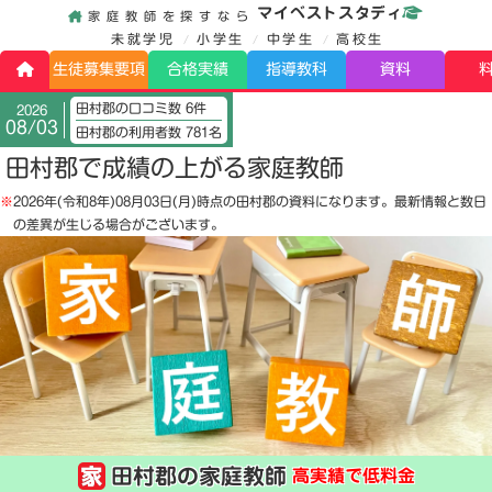
マイベストスタディ
家庭教師を探すなら
未就学児
小学生
中学生
高校生
生徒募集要項
合格実績
指導教科
資料
田村郡の口コミ数 6件
2026
08/03
田村郡の利用者数 781名
田村郡で成績の上がる家庭教師
※
2026年(令和8年)08月03日(月)
時点の田村郡の資料になります。最新情報と数日
の差異が生じる場合がございます。
田村郡の家庭教師
高実績で低料金