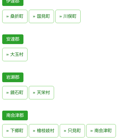
伊達郡
桑折町
国見町
川俣町
安達郡
大玉村
岩瀬郡
鏡石町
天栄村
南会津郡
下郷町
檜枝岐村
只見町
南会津町