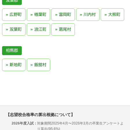
双葉郡
広野町
楢葉町
富岡町
川内村
大熊町
双葉町
浪江町
葛尾村
相馬郡
新地町
飯舘村
【志望校合格率の算出根拠について】
2026年度入試：
対象期間2025年4月〜2026年3月の卒業生アンケートよ
り算出(95.6%)