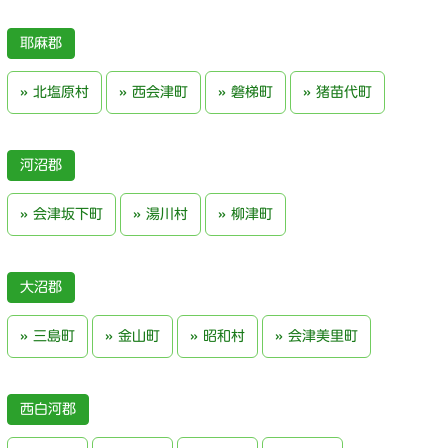
耶麻郡
北塩原村
西会津町
磐梯町
猪苗代町
河沼郡
会津坂下町
湯川村
柳津町
大沼郡
三島町
金山町
昭和村
会津美里町
西白河郡