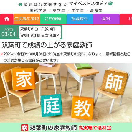
マイベストスタディ
家庭教師を探すなら
未就学児
小学生
中学生
高校生
生徒募集要項
合格実績
指導教科
資料
双葉町の口コミ数 4件
2026
08/04
双葉町の利用者数 809名
双葉町で成績の上がる家庭教師
※
2026年(令和8年)08月04日(火)
時点の双葉町の資料になります。最新情報と数日
の差異が生じる場合がございます。
双葉町の家庭教師
高実績で低料金