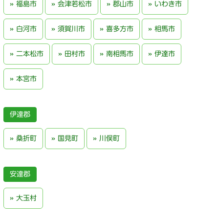
福島市
会津若松市
郡山市
いわき市
白河市
須賀川市
喜多方市
相馬市
二本松市
田村市
南相馬市
伊達市
本宮市
伊達郡
桑折町
国見町
川俣町
安達郡
大玉村