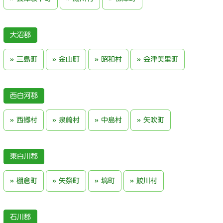
大沼郡
三島町
金山町
昭和村
会津美里町
西白河郡
西郷村
泉崎村
中島村
矢吹町
東白川郡
棚倉町
矢祭町
塙町
鮫川村
石川郡