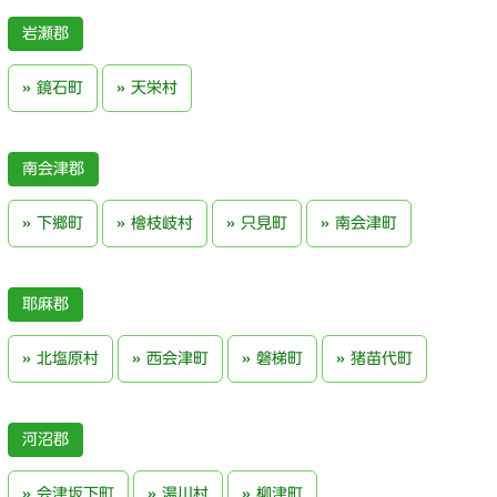
岩瀬郡
鏡石町
天栄村
南会津郡
下郷町
檜枝岐村
只見町
南会津町
耶麻郡
北塩原村
西会津町
磐梯町
猪苗代町
河沼郡
会津坂下町
湯川村
柳津町