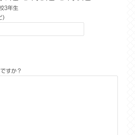
校3年生
ど）
何ですか？