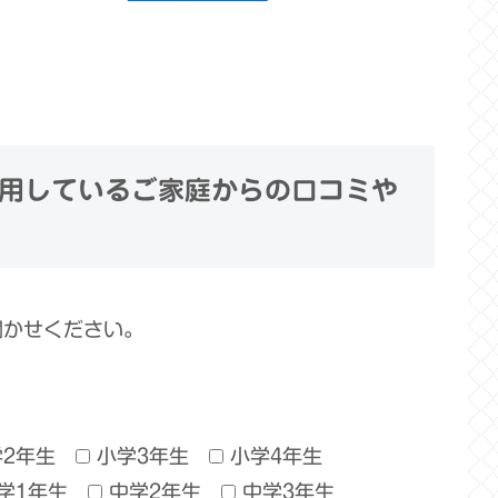
用しているご家庭からの口コミや
聞かせください。
学2年生
小学3年生
小学4年生
学1年生
中学2年生
中学3年生