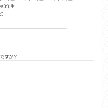
校3年生
ど）
何ですか？