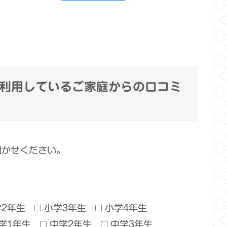
利用しているご家庭からの口コミ
聞かせください。
学2年生
小学3年生
小学4年生
学1年生
中学2年生
中学3年生