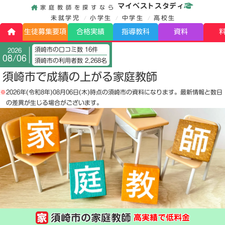
マイベストスタディ
家庭教師を探すなら
未就学児
小学生
中学生
高校生
生徒募集要項
合格実績
指導教科
資料
須崎市の口コミ数 16件
2026
08/06
須崎市の利用者数 2,268名
須崎市で成績の上がる家庭教師
※
2026年(令和8年)08月06日(木)
時点の須崎市の資料になります。最新情報と数日
の差異が生じる場合がございます。
須崎市の家庭教師
高実績で低料金