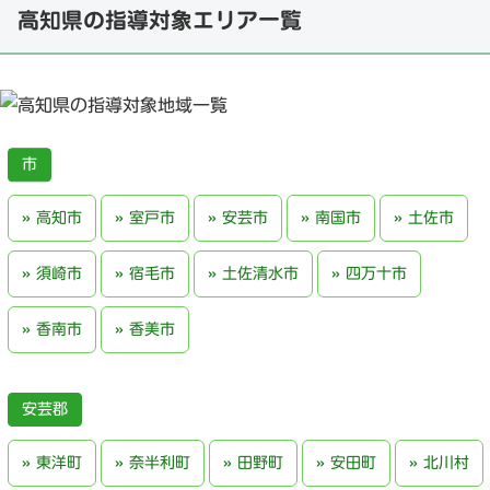
高知県の指導対象エリア一覧
高知市
室戸市
安芸市
南国市
土佐市
須崎市
宿毛市
土佐清水市
四万十市
香南市
香美市
安芸郡
東洋町
奈半利町
田野町
安田町
北川村