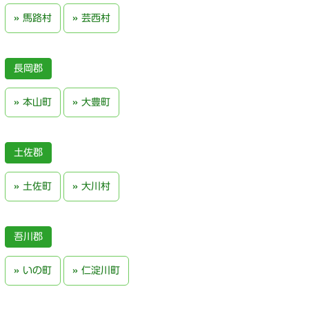
馬路村
芸西村
長岡郡
本山町
大豊町
土佐郡
土佐町
大川村
吾川郡
いの町
仁淀川町