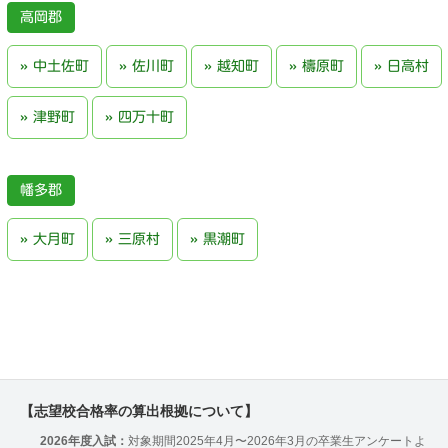
高岡郡
中土佐町
佐川町
越知町
檮原町
日高村
津野町
四万十町
幡多郡
大月町
三原村
黒潮町
【志望校合格率の算出根拠について】
2026年度入試：
対象期間2025年4月〜2026年3月の卒業生アンケートよ