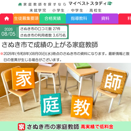
マイベストスタディ
家庭教師を探すなら
未就学児
小学生
中学生
高校生
生徒募集要項
合格実績
指導教科
資料
さぬき市の口コミ数 27件
2026
08/05
さぬき市の利用者数 3,675名
さぬき市で成績の上がる家庭教師
※
2026年(令和8年)08月05日(水)
時点のさぬき市の資料になります。最新情報と数
日の差異が生じる場合がございます。
さぬき市の家庭教師
高実績で低料金