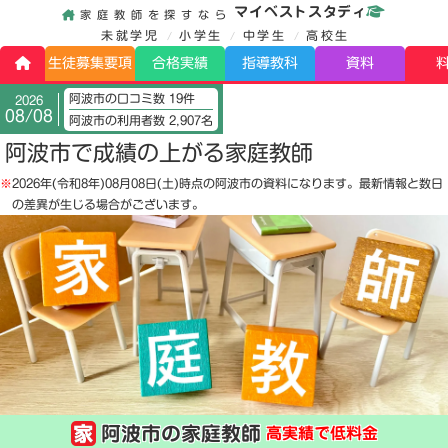
マイベストスタディ
家庭教師を探すなら
未就学児
小学生
中学生
高校生
生徒募集要項
合格実績
指導教科
資料
阿波市の口コミ数 19件
2026
08/08
阿波市の利用者数 2,907名
阿波市で成績の上がる家庭教師
※
2026年(令和8年)08月08日(土)
時点の阿波市の資料になります。最新情報と数日
の差異が生じる場合がございます。
阿波市の家庭教師
高実績で低料金