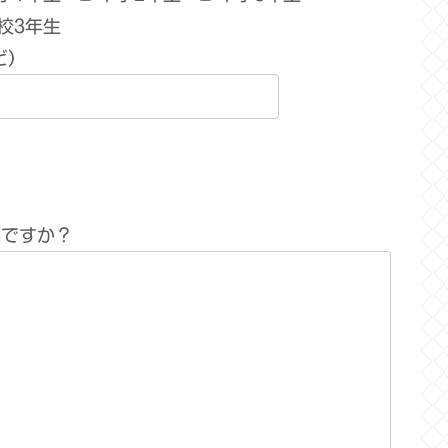
校3年生
ど）
何ですか？