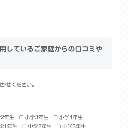
用しているご家庭からの口コミや
聞かせください。
学2年生
小学3年生
小学4年生
学1年生
中学2年生
中学3年生