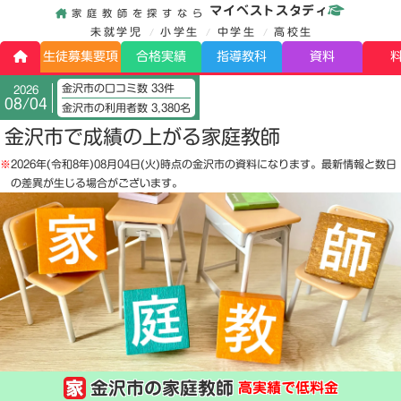
マイベストスタディ
家庭教師を探すなら
未就学児
小学生
中学生
高校生
生徒募集要項
合格実績
指導教科
資料
金沢市の口コミ数 33件
2026
08/04
金沢市の利用者数 3,380名
金沢市で成績の上がる家庭教師
※
2026年(令和8年)08月04日(火)
時点の金沢市の資料になります。最新情報と数日
の差異が生じる場合がございます。
金沢市の家庭教師
高実績で低料金